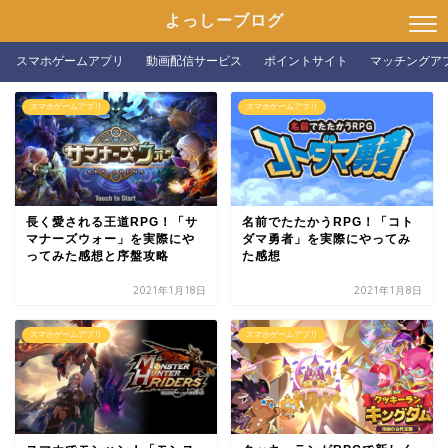
よっしーブログ
スマホゲームアプリ
動画配信サービス
ポイントサイト
マッチングア
スマホゲームアプリ
スマホゲームアプリ
長く愛される王道RPG！「サ
名前でたたかうRPG！「コト
マナーズウォー」を実際にや
ダマ勇者」を実際にやってみ
ってみた感想と序盤攻略
た感想
2021年1月18日
2021年1月8日
スマホゲームアプリ
スマホゲームアプリ