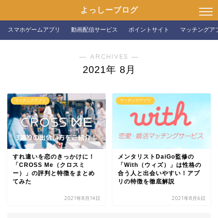
よっしーブログ
スマホゲームアプリ
動画配信サービス
ポイントサイト
マッチングア
― ARCHIVES ―
2021年 8月
マッチングアプリ
マッチングアプリ
すれ違いを恋のきっかけに！
メンタリストDaiGo監修の
「CROSS Me（クロスミ
「With（ウィズ）」は性格の
ー）」の評判と特徴をまとめ
合う人と出会いやすい！アプ
てみた
リの特徴を徹底解説
2021年8月14日
2021年8月6日