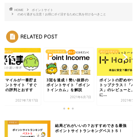
HOME
ポイントサイト
のめり過ぎも注意！お得にポイ活するために気を付けるべきこと
RELATED POST
ントサイト
ポイントサイト
ポイントサイト
ットマイルが一番貯ま
3冠を達成！勢い抜群の
ポイントの貯めやす
ポイントサイト「すぐ
ポイントサイト「ポイン
トップクラス！「ハ
ま」の評判とおすす
トインカム」を解説
ス」のレビューと上
.
に...
2021年6月7日
2021年7月17日
2021年5
結局どれがいいの？おすすめできる最強
ポイントサイトランキングベスト５！