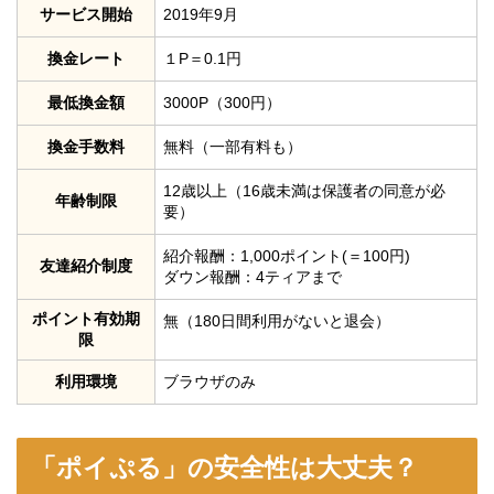
サービス開始
2019年9月
換金レート
１P＝0.1円
最低換金額
3000P（300円）
換金手数料
無料（一部有料も）
12歳以上（16歳未満は保護者の同意が必
年齢制限
要）
紹介報酬：1,000ポイント(＝100円)
友達紹介制度
ダウン報酬：4ティアまで
ポイント有効期
無（180日間利用がないと退会）
限
利用環境
ブラウザのみ
「ポイぷる」の安全性は大丈夫？