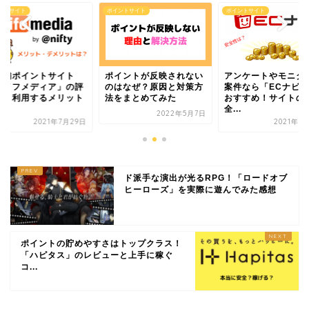
イントサイト
ポイントサイト
ポイントサイト
イントが反映されない
アンケートやモニターの
最老舗ポイントサ
はなぜ？原因と対策方
案件なら「ECナビ」が
「ライフメディア
をまとめてみた
おすすめ！サイトの安
判は？利用するメ
全...
デ...
2022年5月7日
2021年6月19日
2021年
ド派手な演出が光るRPG！「ロードオブ
ヒーローズ」を実際に遊んでみた感想
ポイントの貯めやすさはトップクラス！
「ハピタス」のレビューと上手に稼ぐ
コ...