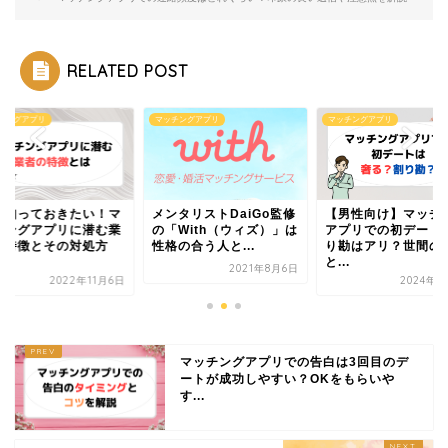
RELATED POST
チングアプリ
マッチングアプリ
マッチングアプリ
ず知っておきたい！マ
メンタリストDaiGo監修
【男性向け】マッチ
チングアプリに潜む業
の「With（ウィズ）」は
アプリでの初デート
の特徴とその対処方
性格の合う人と...
り勘はアリ？世間の
.
と...
2021年8月6日
2022年11月6日
2024年2
マッチングアプリでの告白は3回目のデ
ートが成功しやすい？OKをもらいや
す...